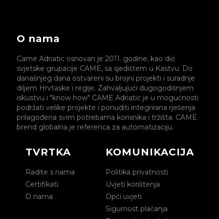
O nama
Came Adriatic osnovan je 2011. godine, kao dio
svjetske grupacije CAME, sa sjedištem u Kastvu. Do
današnjeg dana ostvareni su brojni projekti i suradnje
diljem Hrvtaske i regije. Zahvaljujući dugogodišnjem
iskustvu i "know how" CAME Adriatic je u mogućnosti
podržati velike projekte i ponuditi integrirana rješenja
prilagođena svim potrebama korisnika i tržišta. CAME
brend globalna je referenca za automatizaciju.
TVRTKA
KOMUNIKACIJA
Radite s nama
Politika privatnosti
Certifikati
Uvjeti korištenja
O nama
Opći uvjeti
Sigurnost plaćanja